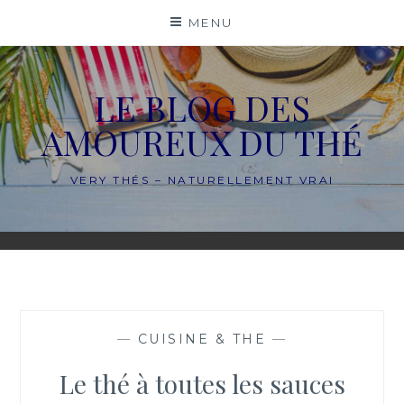
Skip
MENU
to
content
LE BLOG DES
AMOUREUX DU THÉ
VERY THÉS – NATURELLEMENT VRAI
—
CUISINE & THE
—
Le thé à toutes les sauces