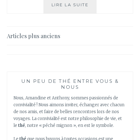
CONNAISSEZ-
LIRE LA SUITE
VOUS
LE
THÉ
BLANC
Navigation
Articles plus anciens
?
des
articles
UN PEU DE THÉ ENTRE VOUS &
NOUS
Nous, Amandine et Anthony, sommes passionnés de
convivialité ! Nous aimons inviter, échanger avec chacun
de nos amis, et faire de belles rencontres lors de nos
voyages. La convivialité est notre philosophie de vie, et
le
thé
, notre « péché mignon », en est le symbole.
Le
thé
que nous buvons à toutes occasions est une