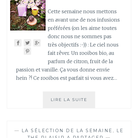
Cette semaine nous mettons
en avant une de nos infusions
préférées (on les aime toutes
donc nous ne sommes pas
très objectifs :-)) : Le ciel nous
fait rêver. Un rooibos bio, au
parfum de citron, fruit de la
passion et vanille. Ça vous donne envie
hein ?! Ce rooibos est parfait si vous avez…
LE
LIRE LA SUITE
CIEL
NOUS
FAIT
RÊVER
—
LA SÉLECTION DE LA SEMAINE
,
LE
THE PLAISIR A PARTAGER
—