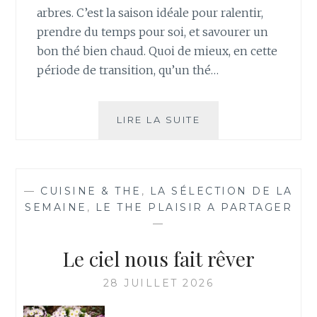
arbres. C’est la saison idéale pour ralentir,
prendre du temps pour soi, et savourer un
bon thé bien chaud. Quoi de mieux, en cette
période de transition, qu’un thé…
L’AUTOMNE
LIRE LA SUITE
ET
LE
THÉ
:
—
CUISINE & THE
,
LA SÉLECTION DE LA
UNE
SEMAINE
,
LE THE PLAISIR A PARTAGER
ALLIANCE
—
PARFAITE
POUR
Le ciel nous fait rêver
UN
MOMENT
28 JUILLET 2026
DE
RÉCONFORT