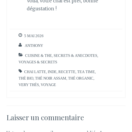
Voilà, votre chai est prêt, bonne
dégustation !
5 MAI 2026
ANTHONY
CUISINE & THE
,
SECRETS & ANECDOTES
,
VOYAGES & SECRETS
CHAI LATTE
,
INDE
,
RECETTE
,
TEA TIME
,
THÉ BIO
,
THÉ NOIR ASSAM
,
THÉ ORGANIC
,
VERY THÉS
,
VOYAGE
Laisser un commentaire