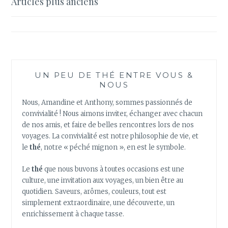
Navigation
Articles plus anciens
NOIR
des
articles
UN PEU DE THÉ ENTRE VOUS &
NOUS
Nous, Amandine et Anthony, sommes passionnés de
convivialité ! Nous aimons inviter, échanger avec chacun
de nos amis, et faire de belles rencontres lors de nos
voyages. La convivialité est notre philosophie de vie, et
le
thé
, notre « péché mignon », en est le symbole.
Le
thé
que nous buvons à toutes occasions est une
culture, une invitation aux voyages, un bien être au
quotidien. Saveurs, arômes, couleurs, tout est
simplement extraordinaire, une découverte, un
enrichissement à chaque tasse.