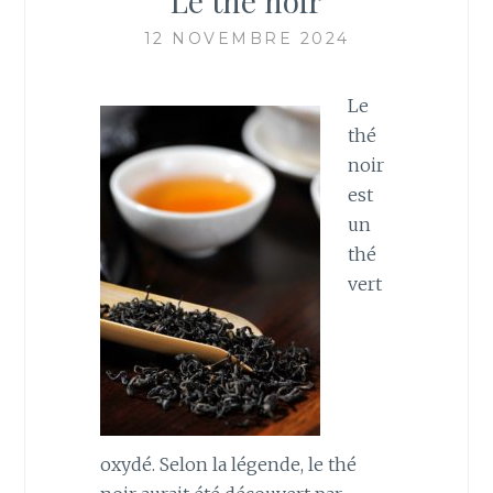
Le thé noir
12 NOVEMBRE 2024
Le
thé
noir
est
un
thé
vert
oxydé. Selon la légende, le thé