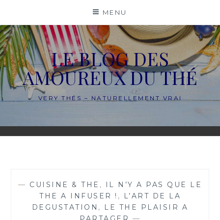
Skip
MENU
to
content
LE BLOG DES
AMOUREUX DU THÉ
VERY THÉS – NATURELLEMENT VRAI
—
CUISINE & THE
,
IL N’Y A PAS QUE LE
THE A INFUSER !
,
L’ART DE LA
DEGUSTATION
,
LE THE PLAISIR A
PARTAGER
—