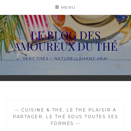
Skip
MENU
to
content
LE BLOG DES
AMOUREUX DU THÉ
VERY THÉS – NATURELLEMENT VRAI
—
CUISINE & THE
,
LE THE PLAISIR A
PARTAGER
,
LE THÉ SOUS TOUTES SES
FORMES
—