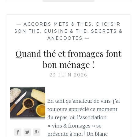
GLACÉ
:
LA
—
ACCORDS METS & THES
,
CHOISIR
BOISSON
SON THE
,
CUISINE & THE
,
SECRETS &
IDÉALE
ANECDOTES
—
POUR
SE
Quand thé et fromages font
RAFRAÎCHIR
AU
bon ménage !
TRAVAIL
CET
23 JUIN 2026
ÉTÉ
!
En tant qu’amateur de vins, j’ai
toujours apprécié ce moment
du repas, où l’association
« vins & fromages » se
présente à moi ! Un blanc