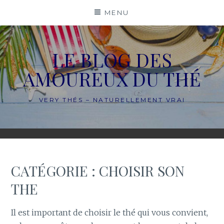
Skip
MENU
to
content
LE BLOG DES
AMOUREUX DU THÉ
VERY THÉS – NATURELLEMENT VRAI
CATÉGORIE :
CHOISIR SON
THE
Il est important de choisir le thé qui vous convient,