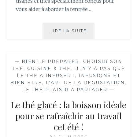
tisanes et thés spécialement conçus pour
vous aider à aborder la rentrée…
PRÉPAREZ
LIRE LA SUITE
VOTRE
RENTRÉE
AVEC
VERY
—
BIEN LE PREPARER
,
CHOISIR SON
THÉS
THE
,
CUISINE & THE
,
IL N’Y A PAS QUE
LE THE A INFUSER !
,
INFUSIONS ET
BIEN ETRE
,
L’ART DE LA DEGUSTATION
,
LE THE PLAISIR A PARTAGER
—
Le thé glacé : la boisson idéale
pour se rafraîchir au travail
cet été !