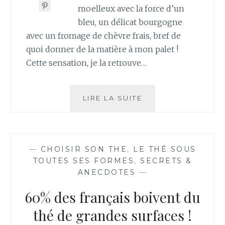
moelleux avec la force d’un
bleu, un délicat bourgogne
avec un fromage de chèvre frais, bref de
quoi donner de la matière à mon palet !
Cette sensation, je la retrouve…
QUAND
LIRE LA SUITE
THÉ
ET
FROMAGES
FONT
—
CHOISIR SON THE
,
LE THÉ SOUS
BON
TOUTES SES FORMES
,
SECRETS &
MÉNAGE
ANECDOTES
—
!
60% des français boivent du
thé de grandes surfaces !