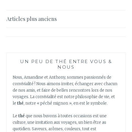
FRANÇAIS
BOIVENT
DU
Navigation
Articles plus anciens
THÉ
des
DE
GRANDES
articles
SURFACES
!
UN PEU DE THÉ ENTRE VOUS &
NOUS
Nous, Amandine et Anthony, sommes passionnés de
convivialité ! Nous aimons inviter, échanger avec chacun
de nos amis, et faire de belles rencontres lors de nos
voyages. La convivialité est notre philosophie de vie, et
le
thé
, notre « péché mignon », en est le symbole.
Le
thé
que nous buvons à toutes occasions est une
culture, une invitation aux voyages, un bien être au
quotidien. Saveurs, arômes, couleurs, tout est