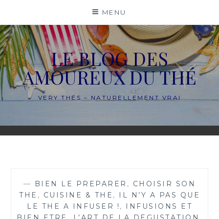
Skip
MENU
to
content
LE BLOG DES
AMOUREUX DU THÉ
VERY THÉS – NATURELLEMENT VRAI
—
BIEN LE PREPARER
,
CHOISIR SON
THE
,
CUISINE & THE
,
IL N’Y A PAS QUE
LE THE A INFUSER !
,
INFUSIONS ET
BIEN ETRE
,
L’ART DE LA DEGUSTATION
,