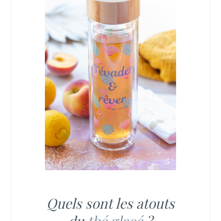
Quels sont les atouts
du
thé glacé
?