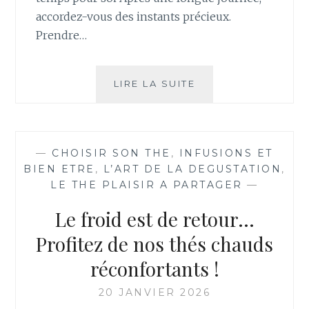
accordez-vous des instants précieux.
Prendre…
FÉVRIER
LIRE LA SUITE
DOUX
:
INSTANTS
COCOONING
—
CHOISIR SON THE
,
INFUSIONS ET
ET
BIEN ETRE
,
L’ART DE LA DEGUSTATION
,
SAVEURS
LE THE PLAISIR A PARTAGER
—
DÉLICATES
Le froid est de retour…
Profitez de nos thés chauds
réconfortants !
20 JANVIER 2026