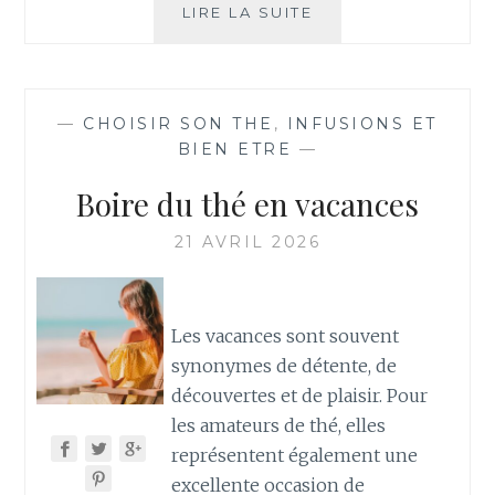
LE
LIRE LA SUITE
THÉ
GLACÉ
:
LA
—
CHOISIR SON THE
,
INFUSIONS ET
BOISSON
BIEN ETRE
—
IDÉALE
POUR
Boire du thé en vacances
SE
RAFRAÎCHIR
21 AVRIL 2026
AU
TRAVAIL
CET
ÉTÉ
Les vacances sont souvent
!
synonymes de détente, de
découvertes et de plaisir. Pour
les amateurs de thé, elles
représentent également une
excellente occasion de