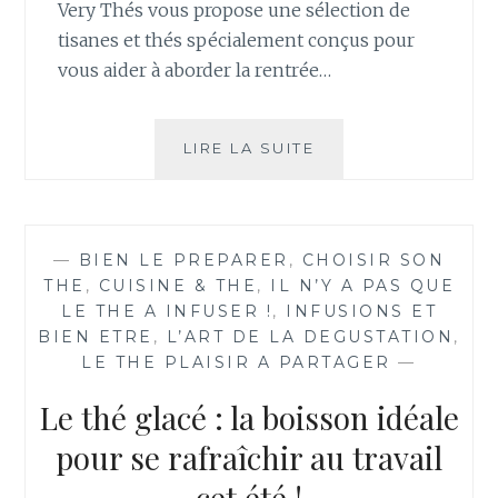
Very Thés vous propose une sélection de
tisanes et thés spécialement conçus pour
vous aider à aborder la rentrée…
PRÉPAREZ
LIRE LA SUITE
VOTRE
RENTRÉE
AVEC
VERY
—
BIEN LE PREPARER
,
CHOISIR SON
THÉS
THE
,
CUISINE & THE
,
IL N’Y A PAS QUE
LE THE A INFUSER !
,
INFUSIONS ET
BIEN ETRE
,
L’ART DE LA DEGUSTATION
,
LE THE PLAISIR A PARTAGER
—
Le thé glacé : la boisson idéale
pour se rafraîchir au travail
cet été !