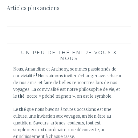
RETOUR…
Navigation
Articles plus anciens
PROFITEZ
des
DE
NOS
articles
THÉS
CHAUDS
RÉCONFORTANTS
!
UN PEU DE THÉ ENTRE VOUS &
NOUS
Nous, Amandine et Anthony, sommes passionnés de
convivialité ! Nous aimons inviter, échanger avec chacun
de nos amis, et faire de belles rencontres lors de nos
voyages. La convivialité est notre philosophie de vie, et
le
thé
, notre « péché mignon », en est le symbole.
Le
thé
que nous buvons à toutes occasions est une
culture, une invitation aux voyages, un bien être au
quotidien. Saveurs, arômes, couleurs, tout est
simplement extraordinaire, une découverte, un
enrichissement à chaque tasse.