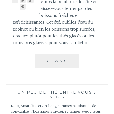
temps la bouilloire de côté et
laissez-vous tenter par des
boissons fraîches et
rafraîchissantes. Cet été, oubliez l’eau du
robinet ou bien les boissons trop sucrées,
craquez plutôt pour les thés glacés ou les
infusions glacées pour vous rafraîchir…
LE
LIRE LA SUITE
THÉ
GLACÉ
:
LA
BOISSON
UN PEU DE THÉ ENTRE VOUS &
IDÉALE
NOUS
POUR
SE
Nous, Amandine et Anthony, sommes passionnés de
RAFRAÎCHIR
convivialité ! Nous aimons inviter, échanger avec chacun