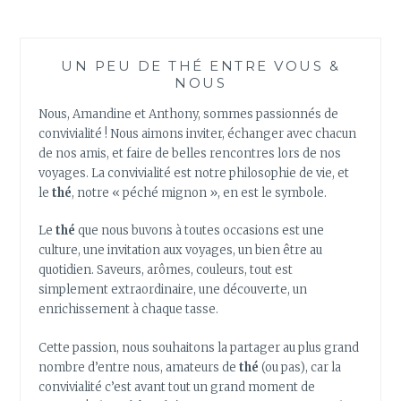
:
LA
BOISSON
UN PEU DE THÉ ENTRE VOUS &
IDÉALE
NOUS
POUR
SE
Nous, Amandine et Anthony, sommes passionnés de
RAFRAÎCHIR
convivialité ! Nous aimons inviter, échanger avec chacun
AU
de nos amis, et faire de belles rencontres lors de nos
TRAVAIL
voyages. La convivialité est notre philosophie de vie, et
CET
le
thé
, notre « péché mignon », en est le symbole.
ÉTÉ
!
Le
thé
que nous buvons à toutes occasions est une
culture, une invitation aux voyages, un bien être au
quotidien. Saveurs, arômes, couleurs, tout est
simplement extraordinaire, une découverte, un
enrichissement à chaque tasse.
Cette passion, nous souhaitons la partager au plus grand
nombre d’entre nous, amateurs de
thé
(ou pas), car la
convivialité c’est avant tout un grand moment de