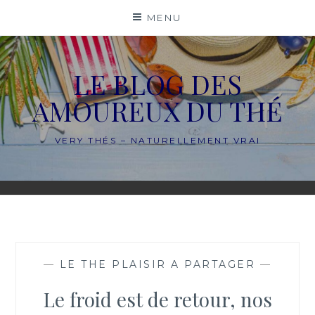
Skip
MENU
to
content
LE BLOG DES
AMOUREUX DU THÉ
VERY THÉS – NATURELLEMENT VRAI
—
LE THE PLAISIR A PARTAGER
—
Le froid est de retour, nos