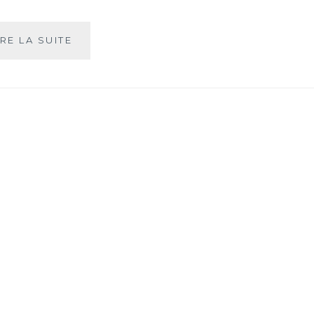
LE
IRE LA SUITE
THÉ
À
TOUTES
LES
SAUCES