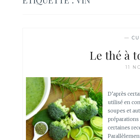
—
CU
Le thé à t
11 N
D’après certa
utilisé en co
soupes et aut
préparations 
certaines rec
Parallèlement