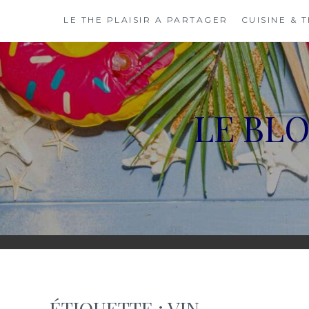
Skip
LE THE PLAISIR A PARTAGER
CUISINE & 
to
content
LE BL
ÉTIQUETTE :
VIN