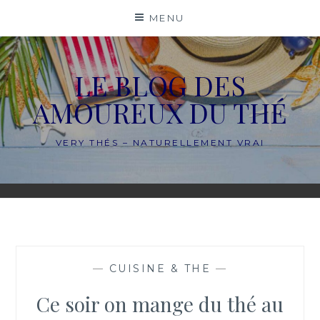
Skip
MENU
to
content
LE BLOG DES
AMOUREUX DU THÉ
VERY THÉS – NATURELLEMENT VRAI
—
CUISINE & THE
—
Ce soir on mange du thé au