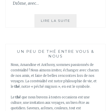
Drôme, avec…
CE
LIRE LA SUITE
SOIR
ON
MANGE
DU
THÉ
UN PEU DE THÉ ENTRE VOUS &
AU
NOUS
DINER
Nous, Amandine et Anthony, sommes passionnés de
convivialité ! Nous aimons inviter, échanger avec chacun
de nos amis, et faire de belles rencontres lors de nos
voyages. La convivialité est notre philosophie de vie, et
le
thé
, notre « péché mignon », en est le symbole.
Le
thé
que nous buvons à toutes occasions est une
culture, une invitation aux voyages, un bien être au
quotidien. Saveurs, arômes, couleurs, tout est