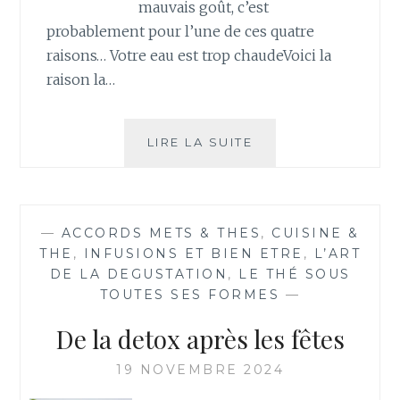
mauvais goût, c’est
probablement pour l’une de ces quatre
raisons… Votre eau est trop chaudeVoici la
raison la…
4
LIRE LA SUITE
RAISONS
POUR
LESQUELLES
VOTRE
—
ACCORDS METS & THES
,
CUISINE &
THÉ
THE
,
INFUSIONS ET BIEN ETRE
,
L’ART
VERT
DE LA DEGUSTATION
,
LE THÉ SOUS
A
TOUTES SES FORMES
—
MAUVAIS
GOÛT
De la detox après les fêtes
ET
COMMENT
19 NOVEMBRE 2024
ÉVITER
CELA