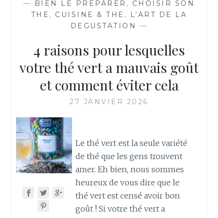
—
BIEN LE PREPARER
,
CHOISIR SON
THÉ
THE
,
CUISINE & THE
,
L’ART DE LA
AU
DEGUSTATION
—
DINER
4 raisons pour lesquelles
votre thé vert a mauvais goût
et comment éviter cela
27 JANVIER 2026
Le thé vert est la seule variété
de thé que les gens trouvent
amer. Eh bien, nous sommes
heureux de vous dire que le
thé vert est censé avoir bon
goût ! Si votre thé vert a