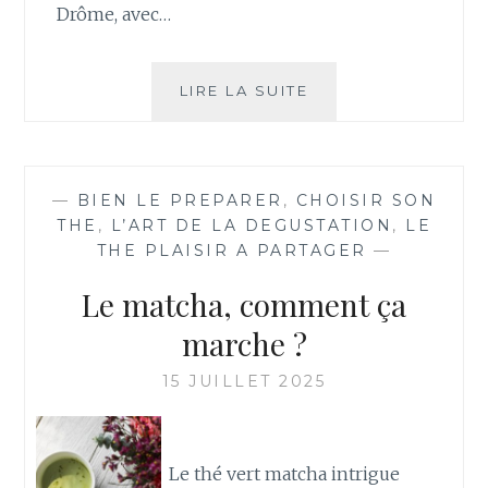
Drôme, avec…
CE
LIRE LA SUITE
SOIR
ON
MANGE
DU
—
BIEN LE PREPARER
,
CHOISIR SON
THÉ
THE
,
L’ART DE LA DEGUSTATION
,
LE
AU
THE PLAISIR A PARTAGER
—
DINER
Le matcha, comment ça
marche ?
15 JUILLET 2025
Le thé vert matcha intrigue