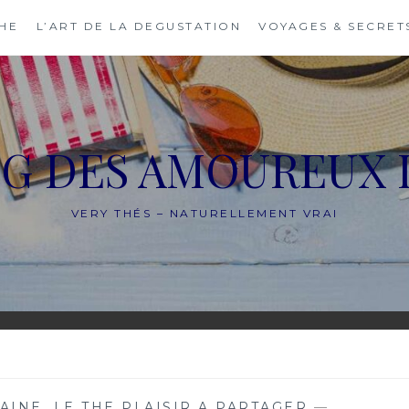
THE
L’ART DE LA DEGUSTATION
VOYAGES & SECRET
OG DES AMOUREUX 
VERY THÉS – NATURELLEMENT VRAI
MAINE
,
LE THE PLAISIR A PARTAGER
—