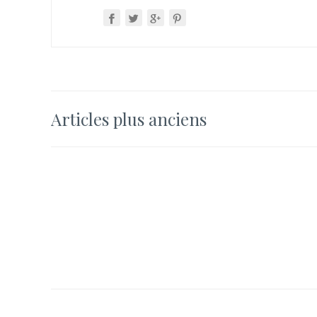
Navigation
Articles plus anciens
des
articles