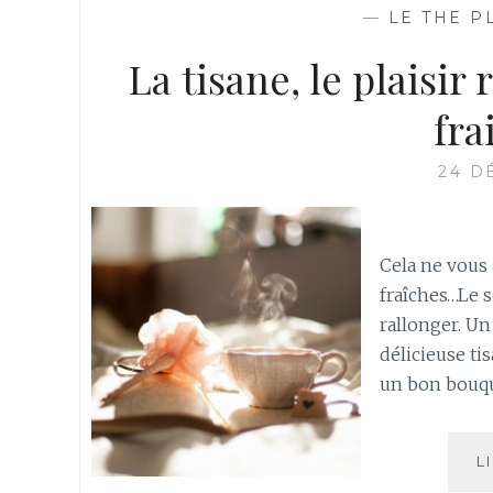
—
LE THE P
La tisane, le plaisir
fra
24 D
Cela ne vous
fraîches…Le s
rallonger. Un
délicieuse ti
un bon bouqu
L