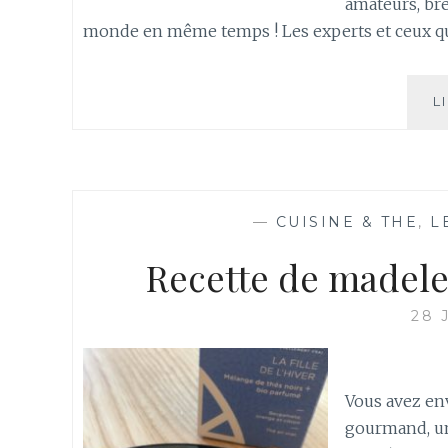
amateurs, bref
monde en même temps ! Les experts et ceux qui
L
—
CUISINE & THE
,
L
Recette de madelei
28 
Vous avez env
gourmand, un 