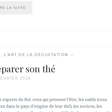
CE
IRE LA SUITE
SOIR
ON
MANGE
DU
THÉ
AU
DINER
R
,
L’ART DE LA DEGUSTATION
—
éparer son thé
FÉVRIER 2026
les experts du thé, ceux qui pensent l’être, les natifs (ceux
nt dans le pays d’origine de leur thé), les novices, les