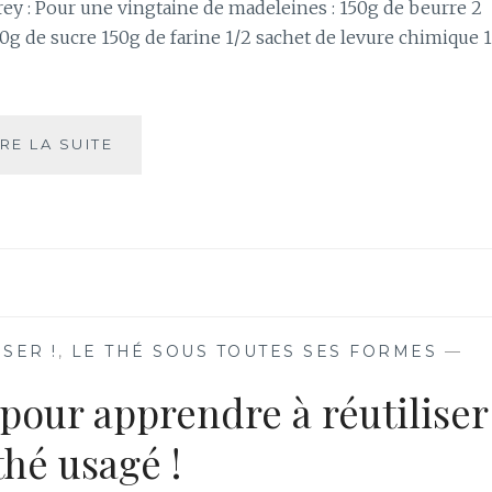
rey : Pour une vingtaine de madeleines : 150g de beurre 2
0g de sucre 150g de farine 1/2 sachet de levure chimique 1
RECETTE
IRE LA SUITE
DE
MADELEINES
AU
THÉ
EARL
GREY
BIO
USER !
,
LE THÉ SOUS TOUTES SES FORMES
—
 pour apprendre à réutiliser
thé usagé !