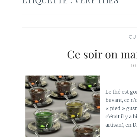
—
CU
Ce soir on ma
10
Le thé est go
buvant, ce n
« pied » gust
c’était il y 
artisan), en 