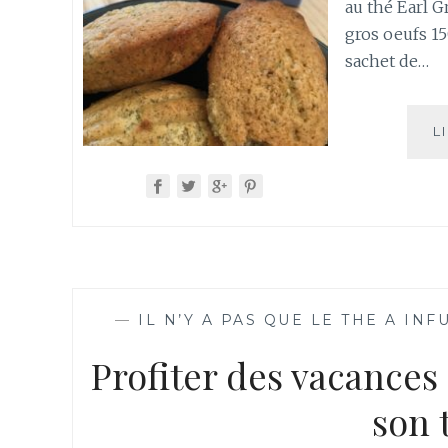
au thé Earl G
gros oeufs 15
sachet de…
L
—
IL N’Y A PAS QUE LE THE A INF
Profiter des vacances
son 