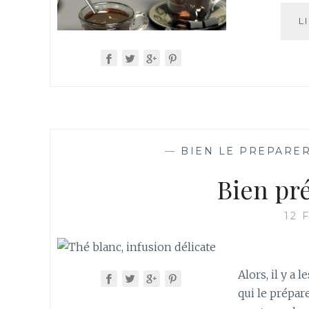
L
—
BIEN LE PREPARE
Bien pr
12 
Alors, il y a 
qui le prépare