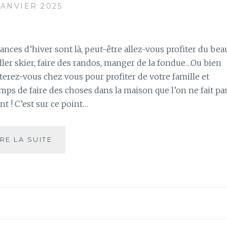
JANVIER 2025
acances d’hiver sont là, peut-être allez-vous profiter du bea
ler skier, faire des randos, manger de la fondue…Ou bien
terez-vous chez vous pour profiter de votre famille et
mps de faire des choses dans la maison que l’on ne fait pa
t ! C’est sur ce point…
PROFITER
IRE LA SUITE
DES
VACANCES
POUR
APPRENDRE
À
RÉUTILISER
SON