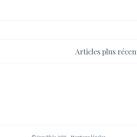
LE
PLAISIR
RETROUVÉ
DÈS
LES
PREMIÈRES
FRAICHEURS…
Articles plus récen