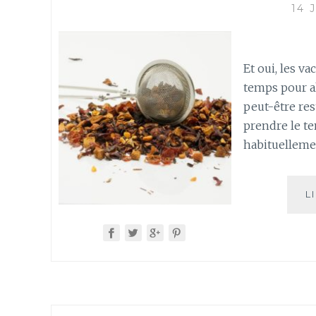
14 
Et oui, les v
temps pour al
peut-être res
prendre le te
habituellemen
L