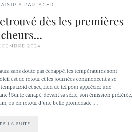
THÉ
LAISIR A PARTAGER
—
USAGÉ
!
 retrouvé dès les premières
icheurs…
ÉCEMBRE 2024
 aura sans doute pas échappé, les températures sont
oleil est de retour et les journées commencent à se
 temps froid et sec, rien de tel pour apprécier une
sane ! Sur le canapé, devant sa série, son émission préférée,
in, ou en retour d’une belle promenade……
LA
IRE LA SUITE
TISANE,