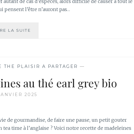
 autant de cas d’espèces, alors difficile de causer à tout le
 pensent l’être n’auront pas…
BIEN
IRE LA SUITE
PRÉPARER
SON
THÉ
E THE PLAISIR A PARTAGER
—
nes au thé earl grey bio
JANVIER 2025
ie de gourmandise, de faire une pause, un petit gouter
tea time à l’anglaise ? Voici notre recette de madeleines