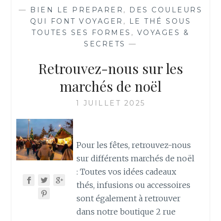
PÉPITE
—
BIEN LE PREPARER
,
DES COULEURS
DE
QUI FONT VOYAGER
,
LE THÉ SOUS
THAÏLANDE
TOUTES SES FORMES
,
VOYAGES &
SECRETS
—
Retrouvez-nous sur les
marchés de noël
1 JUILLET 2025
Pour les fêtes, retrouvez-nous
sur différents marchés de noël
: Toutes vos idées cadeaux
thés, infusions ou accessoires
sont également à retrouver
dans notre boutique 2 rue