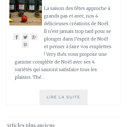
La saison des fêtes approche à
grands pas et avec, nos 4
délicieuses créations de Noël.
Il n’est jamais trop tard pour se
plonger dans l’esprit de Noël
et penser à faire vos emplettes
! Very thés vous propose une
gamme complète de Noël avec ses 4
variétés qui sauront satisfaire tous les
plaisirs. Thé…
NOUVEAUX
LIRE LA SUITE
LOOK
POUR
NOS
THÉS
Navigation
Articles plus anciens