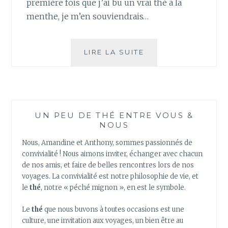
première fois que j’ai bu un vrai thé à la
menthe, je m’en souviendrais…
MON
LIRE LA SUITE
THÉ
À
LA
MENTHE
!
UN PEU DE THÉ ENTRE VOUS &
NOUS
Nous, Amandine et Anthony, sommes passionnés de
convivialité ! Nous aimons inviter, échanger avec chacun
de nos amis, et faire de belles rencontres lors de nos
voyages. La convivialité est notre philosophie de vie, et
le
thé
, notre « péché mignon », en est le symbole.
Le
thé
que nous buvons à toutes occasions est une
culture, une invitation aux voyages, un bien être au