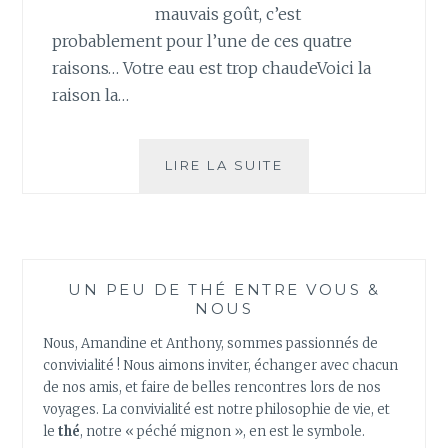
mauvais goût, c’est
probablement pour l’une de ces quatre
raisons… Votre eau est trop chaudeVoici la
raison la…
4
LIRE LA SUITE
RAISONS
POUR
LESQUELLES
VOTRE
THÉ
UN PEU DE THÉ ENTRE VOUS &
VERT
NOUS
A
MAUVAIS
Nous, Amandine et Anthony, sommes passionnés de
GOÛT
convivialité ! Nous aimons inviter, échanger avec chacun
ET
de nos amis, et faire de belles rencontres lors de nos
COMMENT
voyages. La convivialité est notre philosophie de vie, et
ÉVITER
le
thé
, notre « péché mignon », en est le symbole.