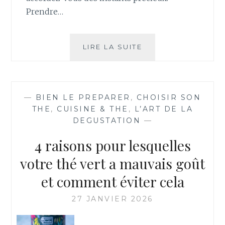
Prendre…
FÉVRIER
LIRE LA SUITE
DOUX
:
INSTANTS
COCOONING
—
BIEN LE PREPARER
,
CHOISIR SON
ET
THE
,
CUISINE & THE
,
L’ART DE LA
SAVEURS
DEGUSTATION
—
DÉLICATES
4 raisons pour lesquelles
votre thé vert a mauvais goût
et comment éviter cela
27 JANVIER 2026