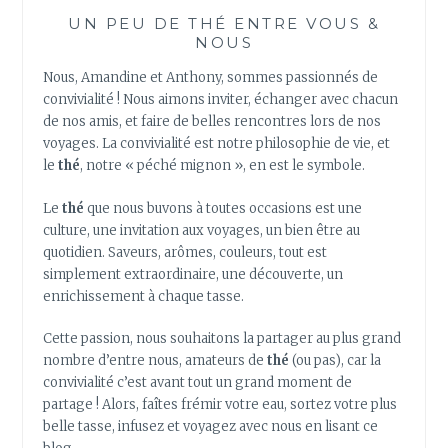
THÉ
UN PEU DE THÉ ENTRE VOUS &
VERT
NOUS
A
MAUVAIS
Nous, Amandine et Anthony, sommes passionnés de
GOÛT
convivialité ! Nous aimons inviter, échanger avec chacun
ET
de nos amis, et faire de belles rencontres lors de nos
COMMENT
voyages. La convivialité est notre philosophie de vie, et
ÉVITER
le
thé
, notre « péché mignon », en est le symbole.
CELA
Le
thé
que nous buvons à toutes occasions est une
culture, une invitation aux voyages, un bien être au
quotidien. Saveurs, arômes, couleurs, tout est
simplement extraordinaire, une découverte, un
enrichissement à chaque tasse.
Cette passion, nous souhaitons la partager au plus grand
nombre d’entre nous, amateurs de
thé
(ou pas), car la
convivialité c’est avant tout un grand moment de
partage ! Alors, faîtes frémir votre eau, sortez votre plus
belle tasse, infusez et voyagez avec nous en lisant ce