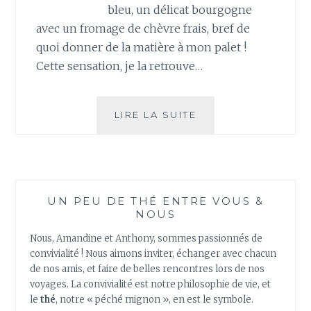
bleu, un délicat bourgogne
avec un fromage de chèvre frais, bref de
quoi donner de la matière à mon palet !
Cette sensation, je la retrouve…
QUAND
LIRE LA SUITE
THÉ
ET
FROMAGES
FONT
BON
UN PEU DE THÉ ENTRE VOUS &
MÉNAGE
NOUS
!
Nous, Amandine et Anthony, sommes passionnés de
convivialité ! Nous aimons inviter, échanger avec chacun
de nos amis, et faire de belles rencontres lors de nos
voyages. La convivialité est notre philosophie de vie, et
le
thé
, notre « péché mignon », en est le symbole.