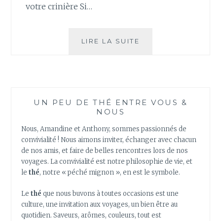
votre crinière Si…
RÉUTILISATION
LIRE LA SUITE
DE
VOTRE
THÉ
INFUSÉ
–
UN PEU DE THÉ ENTRE VOUS &
5
NOUS
CONSEILS
BEAUTÉ
Nous, Amandine et Anthony, sommes passionnés de
convivialité ! Nous aimons inviter, échanger avec chacun
de nos amis, et faire de belles rencontres lors de nos
voyages. La convivialité est notre philosophie de vie, et
le
thé
, notre « péché mignon », en est le symbole.
Le
thé
que nous buvons à toutes occasions est une
culture, une invitation aux voyages, un bien être au
quotidien. Saveurs, arômes, couleurs, tout est