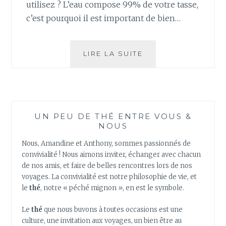
utilisez ? L’eau compose 99% de votre tasse,
c’est pourquoi il est important de bien…
UNE
LIRE LA SUITE
EAU
BIEN
CHOISIE
C’EST
UNE
UN PEU DE THÉ ENTRE VOUS &
INFUSION
NOUS
RÉUSSIE
!
Nous, Amandine et Anthony, sommes passionnés de
convivialité ! Nous aimons inviter, échanger avec chacun
de nos amis, et faire de belles rencontres lors de nos
voyages. La convivialité est notre philosophie de vie, et
le
thé
, notre « péché mignon », en est le symbole.
Le
thé
que nous buvons à toutes occasions est une
culture, une invitation aux voyages, un bien être au