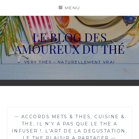
Skip
MENU
to
content
LE BLOG DES
AMOUREUX DU THÉ
VERY THÉS – NATURELLEMENT VRAI
—
ACCORDS METS & THES
,
CUISINE &
THE
,
IL N’Y A PAS QUE LE THE A
INFUSER !
,
L’ART DE LA DEGUSTATION
,
LE THE PLAISIR A PARTAGER
—