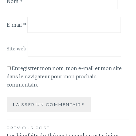
Nom
*
E-mail
*
Site web
Enregistrer mon nom, mon e-mail et mon site
dans le navigateur pour mon prochain
commentaire.
Navigation
PREVIOUS POST
Les bienfaits du thé vert quand on est sénior