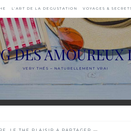
THE
L’ART DE LA DEGUSTATION
VOYAGES & SECRET
OG DES AMOUREUX 
VERY THÉS – NATURELLEMENT VRAI
RE
,
LE THE PLAISIR A PARTAGER
—