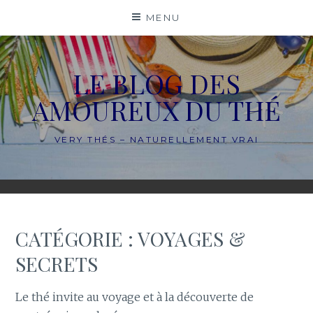
Skip
MENU
to
content
LE BLOG DES
AMOUREUX DU THÉ
VERY THÉS – NATURELLEMENT VRAI
CATÉGORIE :
VOYAGES &
SECRETS
Le thé invite au voyage et à la découverte de