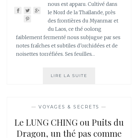
nous est apparu. Cultivé dans
le Nord de la Thaïlande, près
des frontières du Myanmar et
du Laos, ce thé oolong
faiblement fermenté nous subjugue par ses
notes fraîches et subtiles d’orchidées et de
noisettes torréfiées. Ses feuilles…
OOLONG
LIRE LA SUITE
JING
SHUAN,
UNE
PÉPITE
—
VOYAGES & SECRETS
—
DE
THAÏLANDE
Le LUNG CHING ou Puits du
Dragon, un thé pas comme