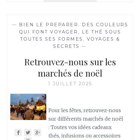
CHING
OU
PUITS
—
BIEN LE PREPARER
,
DES COULEURS
DU
QUI FONT VOYAGER
,
LE THÉ SOUS
DRAGON,
TOUTES SES FORMES
,
VOYAGES &
UN
SECRETS
—
THÉ
PAS
Retrouvez-nous sur les
COMME
LES
marchés de noël
AUTRES.
1 JUILLET 2025
Pour les fêtes, retrouvez-nous
sur différents marchés de noël
: Toutes vos idées cadeaux
thés, infusions ou accessoires