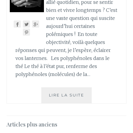
allié quotidien, pour se sentir
bien et vivre longtemps ? C’est
une vaste question qui suscite
aujourd’hui certaines
polémiques ! En toute
objectivité, voilà quelques
réponses qui peuvent, je l’espère, éclairer
vos lanternes. Les polyphénoles dans le
thé Le thé à l’état pur, renferme des
polyphénoles (molécules) de la…
LE
LIRE LA SUITE
THÉ,
UN
ANTIOXYDANT
NATUREL
Navigation
Articles plus anciens
?