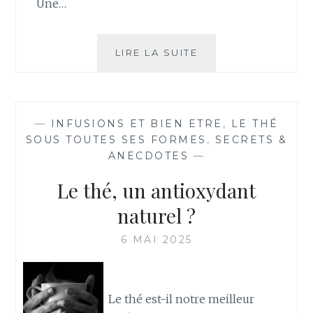
Une…
DÉLICES
LIRE LA SUITE
D’AUTOMNE
:
TISANE
À
—
INFUSIONS ET BIEN ETRE
,
LE THÉ
LA
SOUS TOUTES SES FORMES
,
SECRETS &
CAROTTE
ANECDOTES
—
ET
ÉPICES,
Le thé, un antioxydant
CHOCOLAT
CHAUD,
naturel ?
ET
LES
6 MAI 2025
FRISSONS
D’HALLOWEEN
Le thé est-il notre meilleur