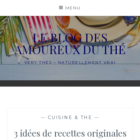
Skip
MENU
to
content
LE BLOG DES
AMOUREUX DU THÉ
VERY THÉS – NATURELLEMENT VRAI
—
CUISINE & THE
—
3 idées de recettes originales