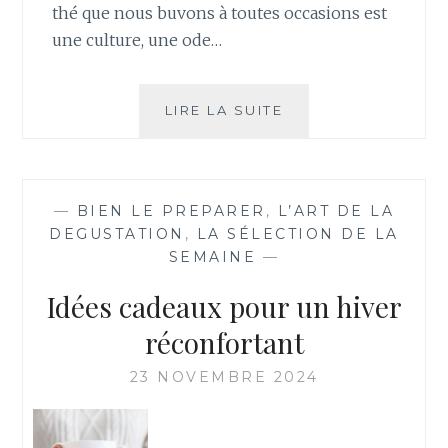
thé que nous buvons à toutes occasions est
une culture, une ode…
UN
LIRE LA SUITE
PEU
DE
THÉ
ENTRE
—
BIEN LE PREPARER
,
L’ART DE LA
VOUS
DEGUSTATION
,
LA SÉLECTION DE LA
&
SEMAINE
—
NOUS
Idées cadeaux pour un hiver
réconfortant
23 NOVEMBRE 2024