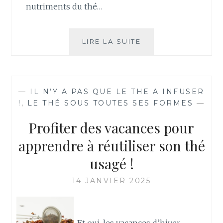
nutriments du thé…
NE
LIRE LA SUITE
JETEZ
PLUS
VOS
FEUILLES
—
IL N’Y A PAS QUE LE THE A INFUSER
DE
!
,
LE THÉ SOUS TOUTES SES FORMES
—
THÉ
INFUSÉES
Profiter des vacances pour
apprendre à réutiliser son thé
usagé !
14 JANVIER 2025