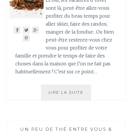
Et oui, les vacances d’hiver
sont là, peut-être allez-vous
profiter du beau temps pour
aller skier, faire des randos,
manger de la fondue…Ou bien
peut-être resterez-vous chez
vous pour profiter de votre
famille et prendre le temps de faire des
choses dans la maison que l’on ne fait pas
habituellement ! C’est sur ce point…
PROFITER
LIRE LA SUITE
DES
VACANCES
POUR
APPRENDRE
À
UN PEU DE THÉ ENTRE VOUS &
RÉUTILISER