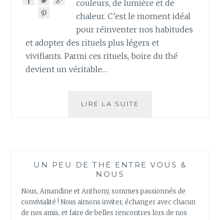
couleurs, de lumière et de
chaleur. C’est le moment idéal
pour réinventer nos habitudes
et adopter des rituels plus légers et
vivifiants. Parmi ces rituels, boire du thé
devient un véritable…
BOIRE
LIRE LA SUITE
DU
THÉ
AU
PRINTEMPS
:
UN PEU DE THÉ ENTRE VOUS &
UN
NOUS
RITUEL
RAFRAÎCHISSANT
Nous, Amandine et Anthony, sommes passionnés de
POUR
convivialité ! Nous aimons inviter, échanger avec chacun
ACCUEILLIR
de nos amis, et faire de belles rencontres lors de nos