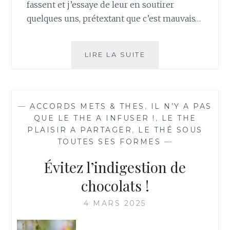
fassent et j’essaye de leur en soutirer
quelques uns, prétextant que c’est mauvais…
QUEL
LIRE LA SUITE
THÉ
POUR
ACCOMPAGNER
MES
—
ACCORDS METS & THES
,
IL N’Y A PAS
ŒUFS
QUE LE THE A INFUSER !
,
LE THE
DE
PLAISIR A PARTAGER
,
LE THÉ SOUS
PÂQUES
TOUTES SES FORMES
—
?!
Évitez l’indigestion de
chocolats !
4 MARS 2025