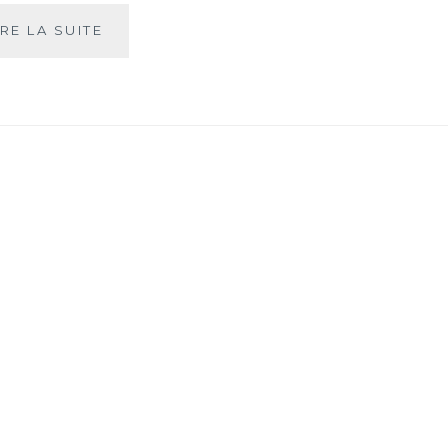
UN
IRE LA SUITE
PEU
DE
THÉ
ENTRE
VOUS
&
NOUS