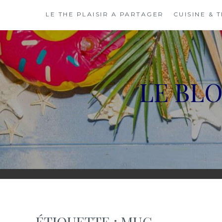
Skip
LE THE PLAISIR A PARTAGER
CUISINE & 
to
content
LE BL
ÉTIQUETTE :
MUG