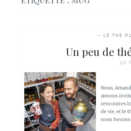
—
LE THE P
Un peu de th
20 
Nous, Amandi
aimons invite
rencontres lo
de vie, et le
nous buvons 