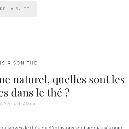
LE
IRE LA SUITE
CIEL
NOUS
FAIT
RÊVER
ISIR SON THE
—
me naturel, quelles sont les
es dans le thé ?
JANVIER 2026
mélanges de thés, ou d’infusions sont aromatisés pour