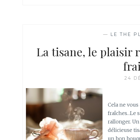
—
LE THE P
La tisane, le plaisir
fra
24 D
Cela ne vous
fraîches…Le s
rallonger. Un
délicieuse ti
un bon bouqu