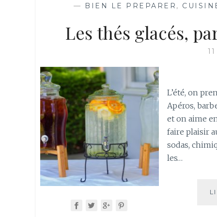
—
BIEN LE PREPARER
,
CUISIN
Les thés glacés, par
1
L’été, on pre
Apéros, barb
et on aime en
faire plaisir
sodas, chimi
les…
L