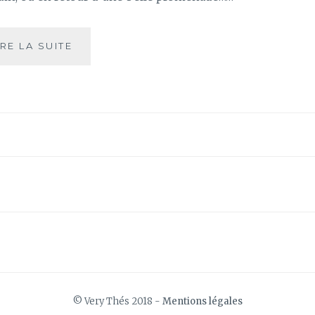
LA
IRE LA SUITE
TISANE,
LE
PLAISIR
RETROUVÉ
DÈS
LES
PREMIÈRES
FRAICHEURS…
© Very Thés 2018 -
Mentions légales