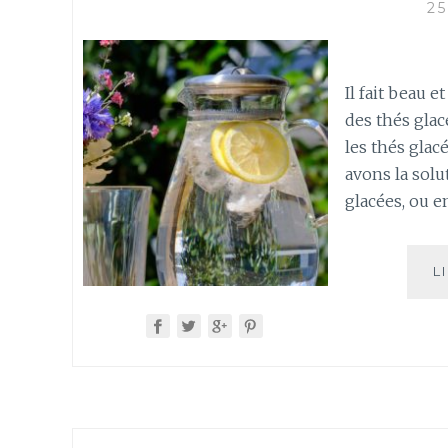
2
Il fait beau 
des thés glacé
les thés glac
avons la sol
glacées, ou 
L