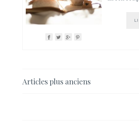
L
Navigation
Articles plus anciens
des
articles