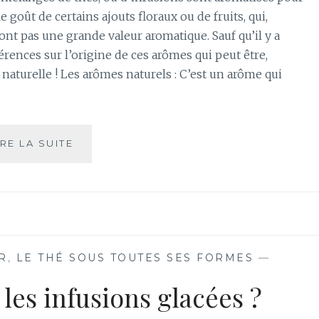
le goût de certains ajouts floraux ou de fruits, qui,
ont pas une grande valeur aromatique. Sauf qu’il y a
érences sur l’origine de ces arômes qui peut être,
u naturelle ! Les arômes naturels : C’est un arôme qui
ARÔME
IRE LA SUITE
ARTIFICIEL,
ARÔME
NATUREL,
QUELLES
SONT
LES
DIFFÉRENCES
R
,
LE THÉ SOUS TOUTES SES FORMES
—
DANS
LE
les infusions glacées ?
THÉ
?