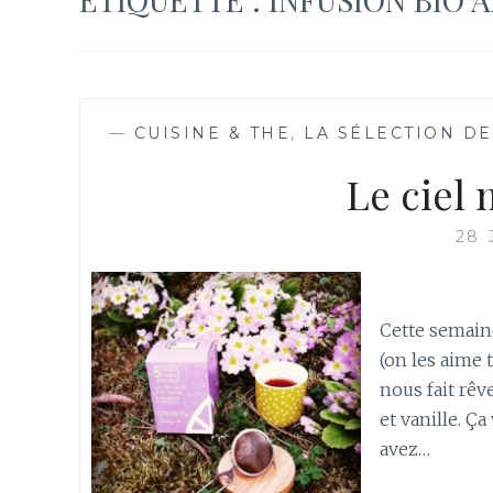
—
CUISINE & THE
,
LA SÉLECTION DE
Le ciel 
28 
Cette semain
(on les aime 
nous fait rêve
et vanille. Ç
avez…