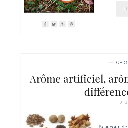
L
—
CHO
Arôme artificiel, arô
différenc
13 
Beaucoup de 