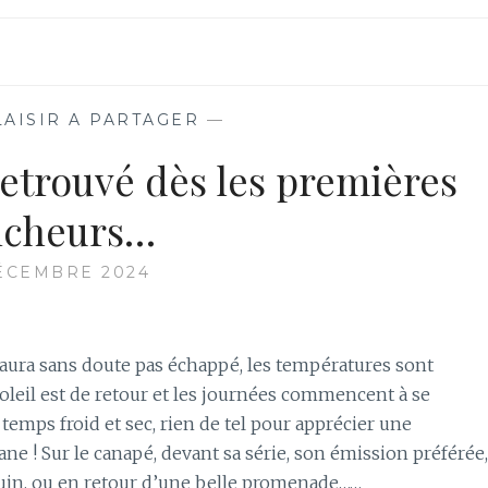
PARFAIT
POUR
VOS
FÊTES
D’ÉTÉ
LAISIR A PARTAGER
—
!
 retrouvé dès les premières
icheurs…
ÉCEMBRE 2024
 aura sans doute pas échappé, les températures sont
oleil est de retour et les journées commencent à se
 temps froid et sec, rien de tel pour apprécier une
sane ! Sur le canapé, devant sa série, son émission préférée,
in, ou en retour d’une belle promenade……