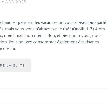
5 MARS 2025
et chaud, et pendant les vacances on vous a beaucoup parlé
s, mais vous, vous n’aimez pas le thé ! (Quoiiiiii ?!!) Alors
és, merci mais non merci ! Bon, et bien, pour vous, nous
ution. Vous pouvez consommer également des tisanes
encore du…
CONNAISSEZ-
IRE LA SUITE
VOUS
LES
INFUSIONS
GLACÉES
?