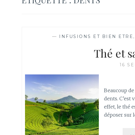
—
INFUSIONS ET BIEN ETRE
Thé et 
16 S
Beaucoup de p
dents. C’est 
effet, le thé
déposer sur l