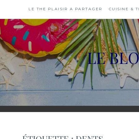
Skip
LE THE PLAISIR A PARTAGER
CUISINE & 
to
content
LE BL
ÉTIQUETTE :
DENTS