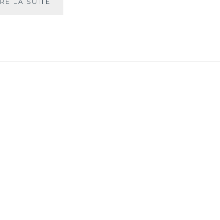
THÉ
IRE LA SUITE
ET
SANTÉ
BUCCALE…