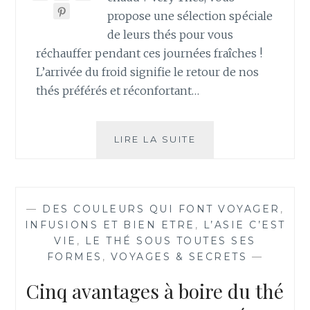
propose une sélection spéciale
de leurs thés pour vous
réchauffer pendant ces journées fraîches !
L’arrivée du froid signifie le retour de nos
thés préférés et réconfortant…
LE
LIRE LA SUITE
FROID
EST
DE
RETOUR…
—
DES COULEURS QUI FONT VOYAGER
,
PROFITEZ
INFUSIONS ET BIEN ETRE
,
L’ASIE C’EST
DE
VIE
,
LE THÉ SOUS TOUTES SES
NOS
FORMES
,
VOYAGES & SECRETS
—
THÉS
CHAUDS
Cinq avantages à boire du thé
RÉCONFORTANTS
!