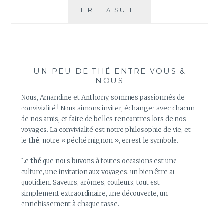
CINQ
LIRE LA SUITE
AVANTAGES
À
BOIRE
DU
THÉ
UN PEU DE THÉ ENTRE VOUS &
VERT
NOUS
POUR
VOTRE
Nous, Amandine et Anthony, sommes passionnés de
SANTÉ
convivialité ! Nous aimons inviter, échanger avec chacun
de nos amis, et faire de belles rencontres lors de nos
voyages. La convivialité est notre philosophie de vie, et
le
thé
, notre « péché mignon », en est le symbole.
Le
thé
que nous buvons à toutes occasions est une
culture, une invitation aux voyages, un bien être au
quotidien. Saveurs, arômes, couleurs, tout est
simplement extraordinaire, une découverte, un
enrichissement à chaque tasse.