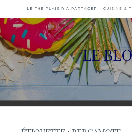
Skip
LE THE PLAISIR A PARTAGER
CUISINE & 
to
content
LE BL
ÉTIQUETTE :
BERGAMOTE