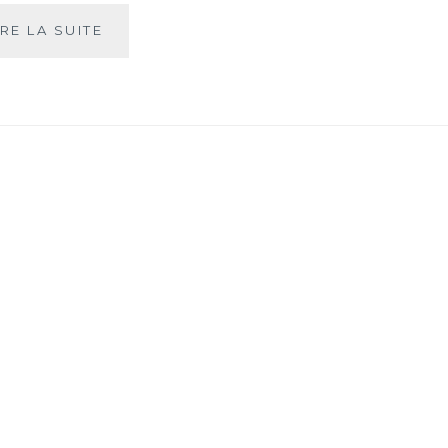
RECETTE
IRE LA SUITE
DE
MADELEINES
AU
THÉ
EARL
GREY
BIO