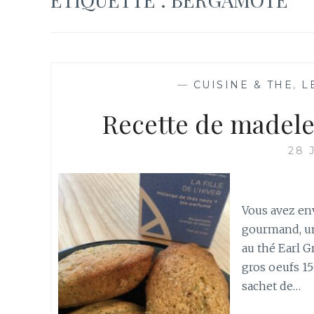
—
CUISINE & THE
,
L
Recette de madelei
28 
Vous avez env
gourmand, un 
au thé Earl G
gros oeufs 15
sachet de…