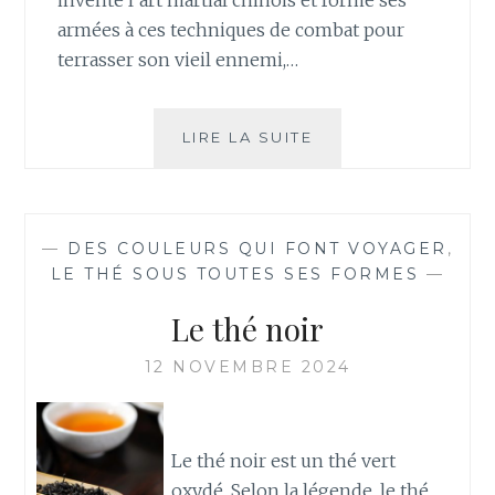
armées à ces techniques de combat pour
terrasser son vieil ennemi,…
UN
LIRE LA SUITE
OOLONG
À
LA
GLOIRE
—
DES COULEURS QUI FONT VOYAGER
,
DE
LE THÉ SOUS TOUTES SES FORMES
—
L’EMPEREUR
Le thé noir
12 NOVEMBRE 2024
Le thé noir est un thé vert
oxydé. Selon la légende, le thé