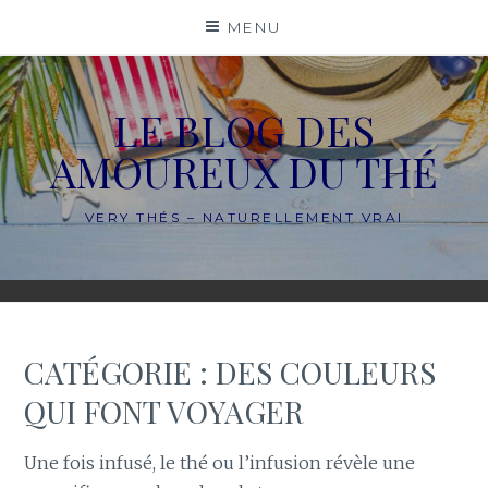
Skip
MENU
to
content
LE BLOG DES
AMOUREUX DU THÉ
VERY THÉS – NATURELLEMENT VRAI
CATÉGORIE :
DES COULEURS
QUI FONT VOYAGER
Une fois infusé, le thé ou l’infusion révèle une