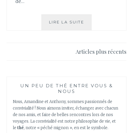
de…
CINQ
LIRE LA SUITE
AVANTAGES
À
BOIRE
DU
Navigation
Articles plus récents
THÉ
des
VERT
POUR
articles
VOTRE
SANTÉ
UN PEU DE THÉ ENTRE VOUS &
NOUS
Nous, Amandine et Anthony, sommes passionnés de
convivialité ! Nous aimons inviter, échanger avec chacun
de nos amis, et faire de belles rencontres lors de nos
voyages. La convivialité est notre philosophie de vie, et
le
thé
, notre « péché mignon », en est le symbole.