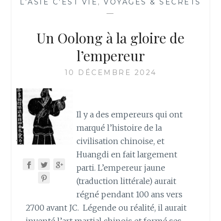
L’ASIE C’EST VIE
,
VOYAGES & SECRETS
UN
—
RITUEL
RAFRAÎCHISSANT
Un Oolong à la gloire de
POUR
ACCUEILLIR
l’empereur
LA
SAISON
10 DÉCEMBRE 2024
DES
FLEURS
Il y a des empereurs qui ont
marqué l’histoire de la
civilisation chinoise, et
Huangdi en fait largement
parti. L’empereur jaune
(traduction littérale) aurait
régné pendant 100 ans vers
2700 avant JC. Légende ou réalité, il aurait
inventé l’art martial chinois et formé ses