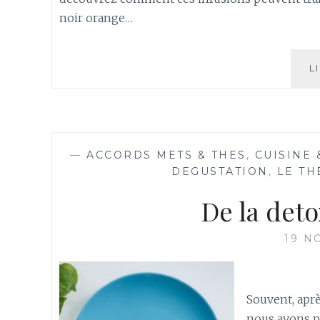
noir orange…
L
—
ACCORDS METS & THES
,
CUISINE 
DEGUSTATION
,
LE TH
De la deto
19 N
Souvent, aprè
nous ayons pa