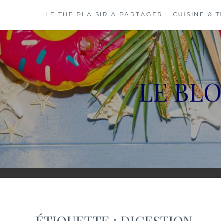
Skip
LE THE PLAISIR A PARTAGER
CUISINE & 
to
content
LE BL
ÉTIQUETTE :
DIGESTION