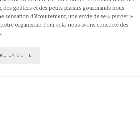
, des goûters et des petits plaisirs gourmands nous
e sensation d’écœurement, une envie de se « purger »
 notre organisme. Pour cela, nous avons concocté des
…
DE
IRE LA SUITE
LA
DETOX
APRÈS
LES
FÊTES