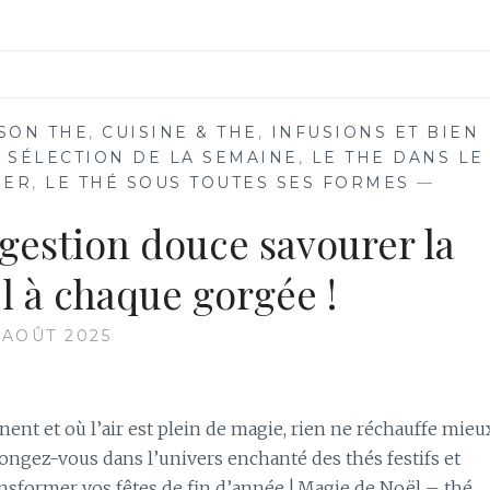
 SON THE
,
CUISINE & THE
,
INFUSIONS ET BIEN
 SÉLECTION DE LA SEMAINE
,
LE THE DANS LE
GER
,
LE THÉ SOUS TOUTES SES FORMES
—
gestion douce savourer la
l à chaque gorgée !
 AOÛT 2025
nent et où l’air est plein de magie, rien ne réchauffe mieu
longez-vous dans l’univers enchanté des thés festifs et
sformer vos fêtes de fin d’année ! Magie de Noël – thé