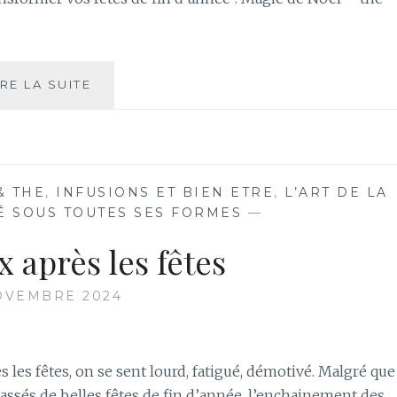
THÉS
IRE LA SUITE
GOURMANDS,
DIGESTION
DOUCE
SAVOURER
LA
& THE
,
INFUSIONS ET BIEN ETRE
,
L’ART DE LA
MAGIE
É SOUS TOUTES SES FORMES
—
DE
NOËL
x après les fêtes
À
CHAQUE
OVEMBRE 2024
GORGÉE
!
s les fêtes, on se sent lourd, fatigué, démotivé. Malgré que
ssés de belles fêtes de fin d’année, l’enchainement des