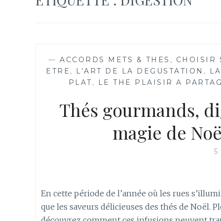
—
ACCORDS METS & THES
,
CHOISIR
ETRE
,
L’ART DE LA DEGUSTATION
,
LA
PLAT
,
LE THE PLAISIR A PARTA
Thés gourmands, di
magie de Noë
5
En cette période de l’année où les rues s’illumi
que les saveurs délicieuses des thés de Noël. P
découvrez comment ces infusions peuvent tran