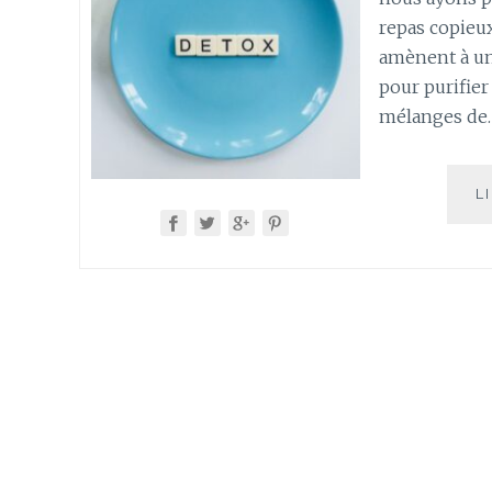
repas copieux
amènent à un
pour purifier
mélanges de
L