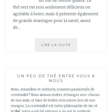
un thé de bonne qualité. Le
thé vert est non seulement délicieux ou
agréable à boire, mais il présente également
de grands avantages pour la santé, assez
de…
CINQ
LIRE LA SUITE
AVANTAGES
À
BOIRE
DU
THÉ
UN PEU DE THÉ ENTRE VOUS &
VERT
NOUS
POUR
VOTRE
Nous, Amandine et Anthony, sommes passionnés de
SANTÉ
convivialité ! Nous aimons inviter, échanger avec chacun
de nos amis, et faire de belles rencontres lors de nos
voyages. La convivialité est notre philosophie de vie, et
le
thé
, notre « péché mignon », en est le symbole.