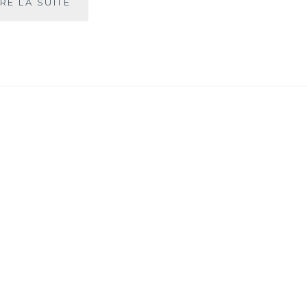
THÉ
IRE LA SUITE
ET
SANTÉ
BUCCALE…