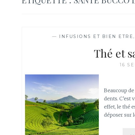
—
INFUSIONS ET BIEN ETRE
Thé et 
16 S
Beaucoup de p
dents. C’est 
effet, le thé
déposer sur l