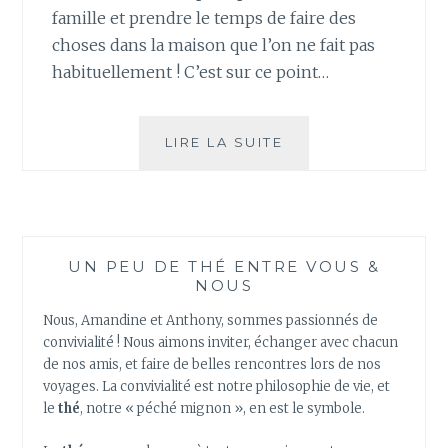
famille et prendre le temps de faire des
choses dans la maison que l’on ne fait pas
habituellement ! C’est sur ce point…
PROFITER
LIRE LA SUITE
DES
VACANCES
POUR
APPRENDRE
À
UN PEU DE THÉ ENTRE VOUS &
RÉUTILISER
NOUS
SON
THÉ
Nous, Amandine et Anthony, sommes passionnés de
USAGÉ
convivialité ! Nous aimons inviter, échanger avec chacun
!
de nos amis, et faire de belles rencontres lors de nos
voyages. La convivialité est notre philosophie de vie, et
le
thé
, notre « péché mignon », en est le symbole.