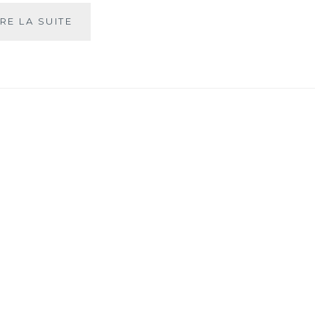
BOIRE
IRE LA SUITE
DU
THÉ
EN
VACANCES