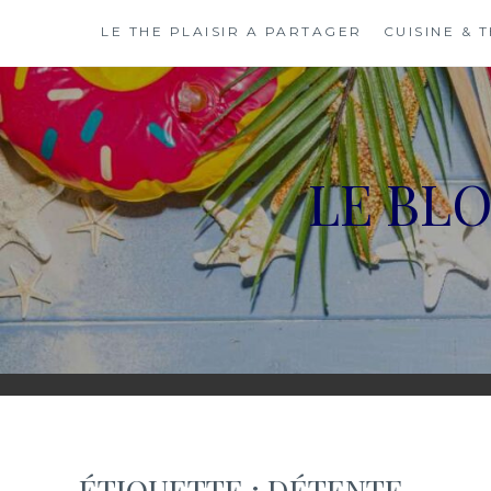
Skip
LE THE PLAISIR A PARTAGER
CUISINE & 
to
content
LE BL
ÉTIQUETTE :
DÉTENTE